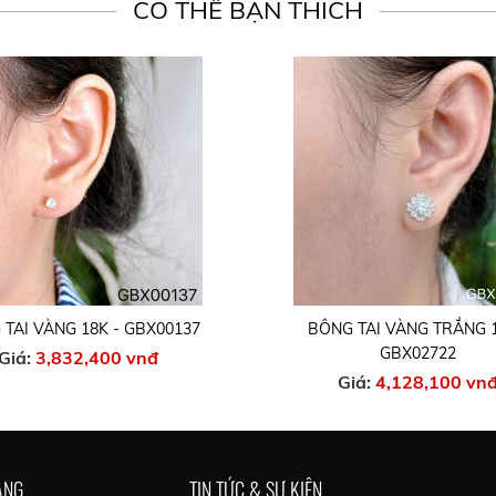
CÓ THỂ BẠN THÍCH
TAI VÀNG 18K - GBX00137
BÔNG TAI VÀNG TRẮNG 1
GBX02722
Giá:
3,832,400 vnđ
Giá:
4,128,100 vn
ÀNG
TIN TỨC & SỰ KIỆN