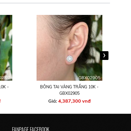
›
0K -
BÔNG TAI VÀNG TRẮNG 10K -
GBX02905
đ
Giá:
4,387,300 vnđ
FANPAGE FACEBOOK