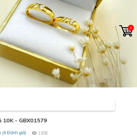
0
 10K - GBX01579
o (4 Đánh giá)
1306