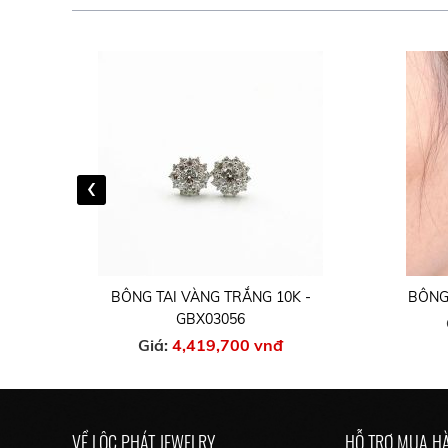
‹
-
BÔNG TAI VÀNG TRẮNG 10K -
BÔNG 
GBX03056
Giá:
4,419,700 vnđ
VỀ LỘC PHÁT JEWELRY
HỖ TRỢ MUA H