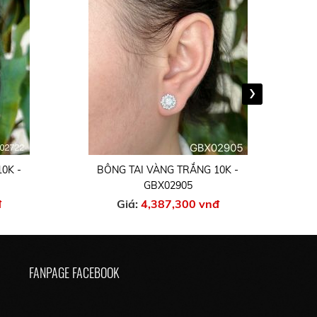
›
0K -
BÔNG TAI VÀNG TRẮNG 10K -
GBX02905
đ
Giá:
4,387,300 vnđ
FANPAGE FACEBOOK