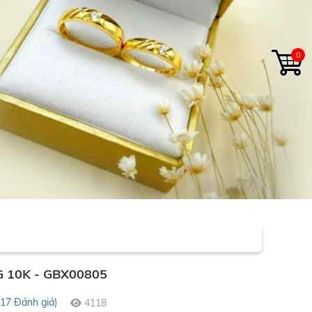
0
 10K - GBX00805
(17 Đánh giá)
4118