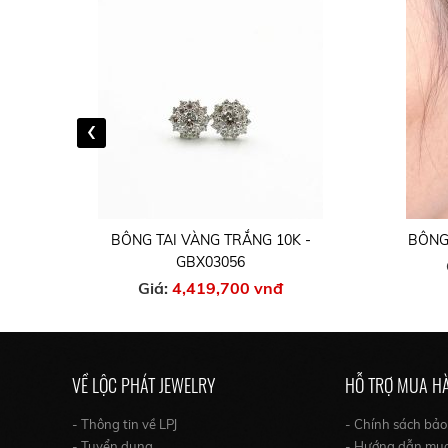
‹
-
BÔNG TAI VÀNG TRẮNG 10K -
BÔNG 
GBX03056
Giá:
4,419,700 vnđ
VỀ LỘC PHÁT JEWELRY
HỖ TRỢ MUA H
- Thông tin về LPJ
- Chính sách bả
- Tuyển dụng
- Hướng dẫn mu