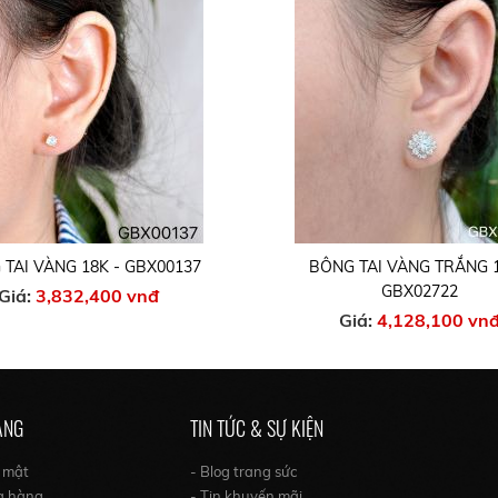
TAI VÀNG 18K - GBX00137
BÔNG TAI VÀNG TRẮNG 1
GBX02722
Giá:
3,832,400 vnđ
Giá:
4,128,100 vn
ÀNG
TIN TỨC & SỰ KIỆN
o mật
- Blog trang sức
a hàng
- Tin khuyến mãi