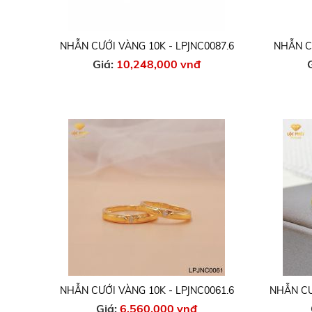
NHẪN CƯỚI VÀNG 10K - LPJNC0087.6
NHẪN CƯ
Giá:
10,248,000 vnđ
NHẪN CƯỚI VÀNG 10K - LPJNC0061.6
NHẪN CƯ
Giá:
6,560,000 vnđ