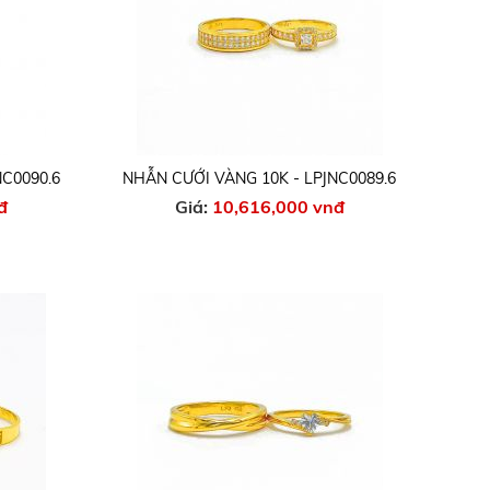
NC0090.6
NHẪN CƯỚI VÀNG 10K - LPJNC0089.6
đ
Giá:
10,616,000 vnđ