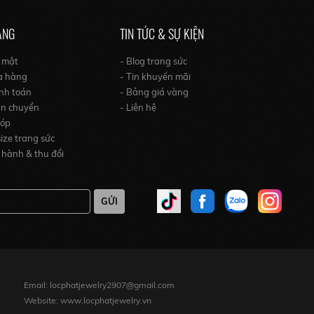
ÀNG
TIN TỨC & SỰ KIỆN
o mật
- Blog trang sức
a hàng
- Tin khuyến mãi
nh toán
- Bảng giá vàng
ận chuyển
- Liên hệ
góp
ize trang sức
 hành & thu đổi
GỬI
Email: locphatjewelry2907@gmail.com
Website: www.locphatjewelry.vn