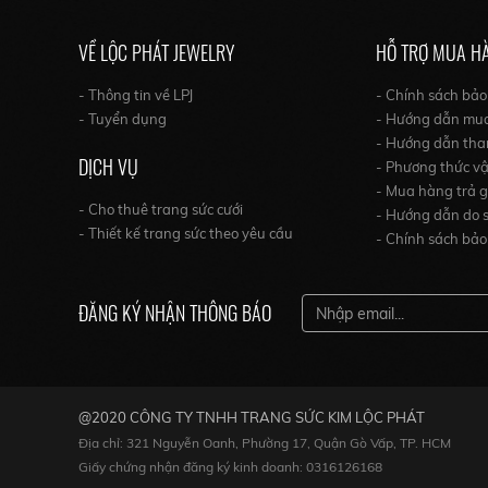
VỀ LỘC PHÁT JEWELRY
HỖ TRỢ MUA H
- Thông tin về LPJ
- Chính sách bả
- Tuyển dụng
- Hướng dẫn mu
- Hướng dẫn tha
DỊCH VỤ
- Phương thức v
- Mua hàng trả 
- Cho thuê trang sức cưới
- Hướng dẫn do s
- Thiết kế trang sức theo yêu cầu
- Chính sách bảo
ĐĂNG KÝ NHẬN THÔNG BÁO
@2020 CÔNG TY TNHH TRANG SỨC KIM LỘC PHÁT
Địa chỉ: 321 Nguyễn Oanh, Phường 17, Quận Gò Vấp, TP. HCM
Giấy chứng nhận đăng ký kinh doanh: 0316126168