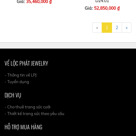
D24.01
Giá:
35,460,000 ₫
Giá:
52,850,000 ₫
«
1
2
»
VỀ LỘC PHÁT JEWELRY
- Thông tin về LPJ
- Tuyển dụng
DỊCH VỤ
- Cho thuê trang sức cưới
- Thiết kế trang sức theo yêu cầu
HỖ TRỢ MUA HÀNG