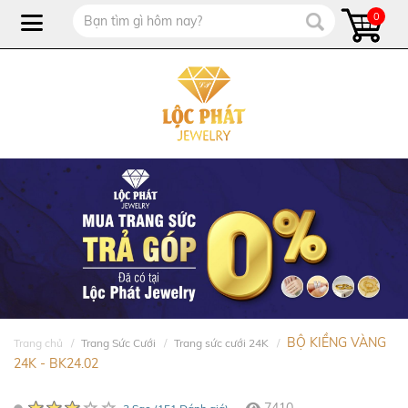
0
BỘ KIỀNG VÀNG
Trang chủ
Trang Sức Cưới
Trang sức cưới 24K
24K - BK24.02