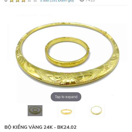
7410
3 Sao (151 Đánh giá)
Tap to expand
BỘ KIỀNG VÀNG 24K - BK24.02