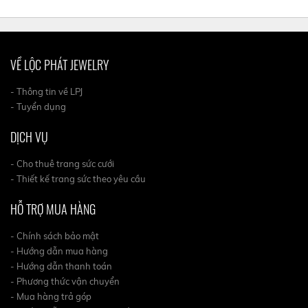
VỀ LỘC PHÁT JEWELRY
- Thông tin về LPJ
- Tuyển dụng
DỊCH VỤ
- Cho thuê trang sức cưới
- Thiết kế trang sức theo yêu cầu
HỖ TRỢ MUA HÀNG
- Chính sách bảo mật
- Hướng dẫn mua hàng
- Hướng dẫn thanh toán
- Phương thức vận chuyển
- Mua hàng trả góp