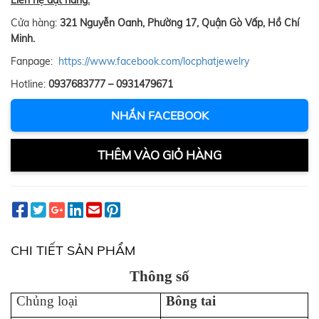
Liên hệ đặt hàng:
Cửa hàng:
321 Nguyễn Oanh, Phường 17, Quận Gò Vấp, Hồ Chí
Minh.
Fanpage:
https://www.facebook.com/locphatjewelry
Hotline:
0937683777 – 0931479671
NHẮN FACEBOOK
THÊM VÀO GIỎ HÀNG
CHI TIẾT SẢN PHẨM
Thông số
Chủng loại
Bông tai