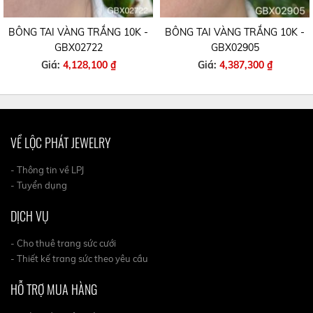
BÔNG TAI VÀNG TRẮNG 10K -
BÔNG TAI VÀNG TRẮNG 10K -
GBX02722
GBX02905
Giá:
4,128,100 ₫
Giá:
4,387,300 ₫
VỀ LỘC PHÁT JEWELRY
- Thông tin về LPJ
- Tuyển dụng
DỊCH VỤ
- Cho thuê trang sức cưới
- Thiết kế trang sức theo yêu cầu
HỖ TRỢ MUA HÀNG