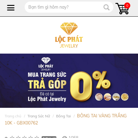
0
BÔNG TAI VÀNG TRẮNG
Trang chủ
Trang Sức Nữ
Bông Tai
10K - GBX00762