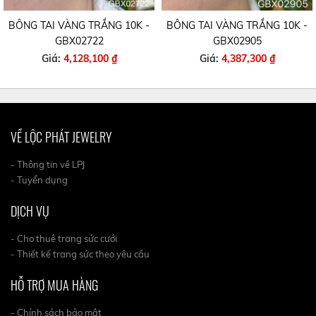
BÔNG TAI VÀNG TRẮNG 10K -
BÔNG TAI VÀNG TRẮNG 10K -
GBX02905
GBX01279
Giá:
4,387,300 ₫
Giá:
3,156,100 ₫
VỀ LỘC PHÁT JEWELRY
- Thông tin về LPJ
- Tuyển dụng
DỊCH VỤ
- Cho thuê trang sức cưới
- Thiết kế trang sức theo yêu cầu
HỖ TRỢ MUA HÀNG
- Chính sách bảo mật