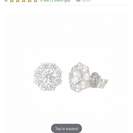
1017
5 Sao (1 Đánh giá)
Tap to expand