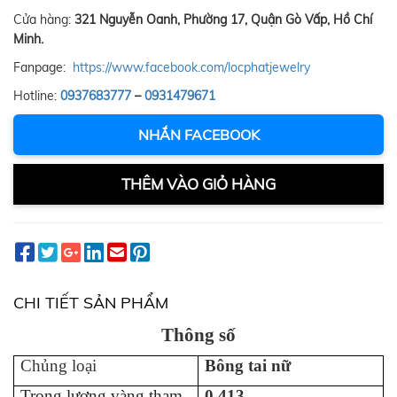
Cửa hàng:
321 Nguyễn Oanh, Phường 17, Quận Gò Vấp, Hồ Chí
Minh.
Fanpage:
https://www.facebook.com/locphatjewelry
Hotline:
0937683777
–
0931479671
NHẮN FACEBOOK
THÊM VÀO GIỎ HÀNG
CHI TIẾT SẢN PHẨM
Thông số
Chủng loại
B
ông tai
n
ữ
Trọng lượng vàng tham
0.413