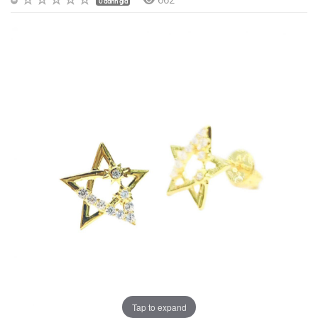
662
0 đánh giá
Tap to expand