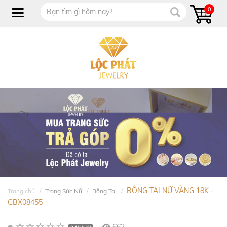
0
BÔNG TAI NỮ VÀNG 18K -
Trang chủ
Trang Sức Nữ
Bông Tai
GBX08455