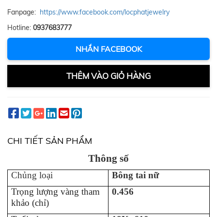
Fanpage:
https://www.facebook.com/locphatjewelry
Hotline:
0937683777
NHẮN FACEBOOK
THÊM VÀO GIỎ HÀNG
CHI TIẾT SẢN PHẨM
Thông số
Chủng loại
B
ông tai
n
ữ
Trọng lượng vàng tham
0.456
khảo (chỉ)