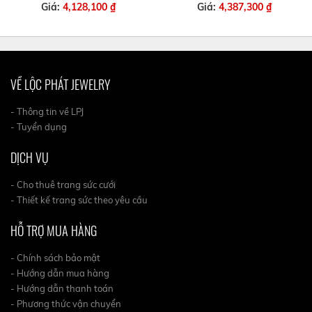
Giá:
4,128,100 ₫
Giá:
4,387,300 ₫
VỀ LỘC PHÁT JEWELRY
- Thông tin về LPJ
- Tuyển dụng
DỊCH VỤ
- Cho thuê trang sức cưới
- Thiết kế trang sức theo yêu cầu
HỖ TRỢ MUA HÀNG
- Chính sách bảo mật
- Hướng dẫn mua hàng
- Hướng dẫn thanh toán
- Phương thức vận chuyển