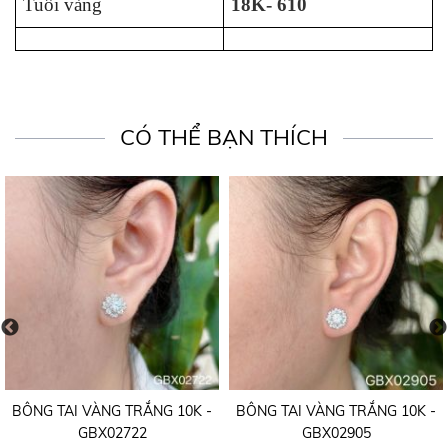
Tuổi vàng
18K- 610
CÓ THỂ BẠN THÍCH
BÔNG TAI VÀNG TRẮNG 10K -
BÔNG TAI VÀNG TRẮNG 10K -
GBX02722
GBX02905