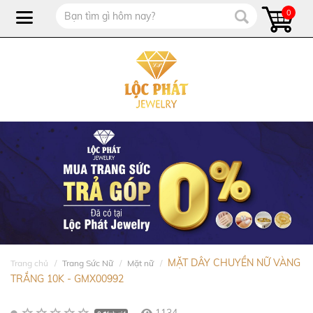
0
MẶT DÂY CHUYỀN NỮ VÀNG
Trang chủ
Trang Sức Nữ
Mặt nữ
TRẮNG 10K - GMX00992