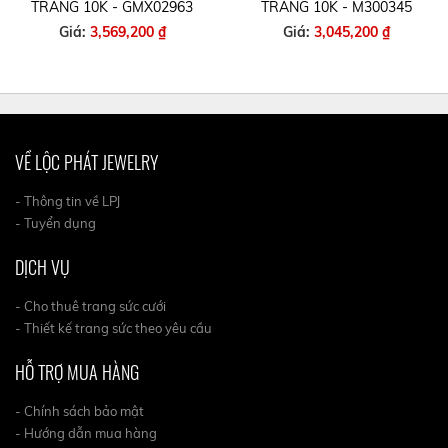
TRẮNG 10K - GMX02963
TRẮNG 10K - M300345
Giá:
3,569,200 ₫
Giá:
3,045,200 ₫
VỀ LỘC PHÁT JEWELRY
- Thông tin về LPJ
- Tuyển dụng
DỊCH VỤ
- Cho thuê trang sức cưới
- Thiết kế trang sức theo yêu cầu
HỖ TRỢ MUA HÀNG
- Chính sách bảo mật
- Hướng dẫn mua hàng