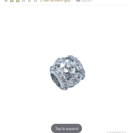
2055
2 Sao (8 Đánh giá)
Tap to expand