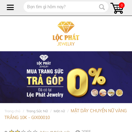
0
MẶT DÂY CHUYỀN NỮ VÀNG
Trang chủ
Trang Sức Nữ
Mặt nữ
TRẮNG 10K - GIX00010