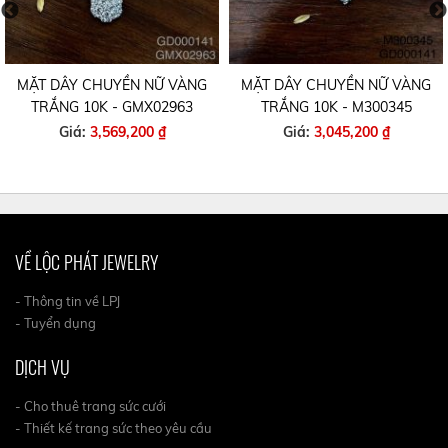
MẶT DÂY CHUYỀN NỮ VÀNG
MẶT DÂY CHUYỀN NỮ VÀNG
TRẮNG 10K - GMX02963
TRẮNG 10K - M300345
Giá:
3,569,200 ₫
Giá:
3,045,200 ₫
VỀ LỘC PHÁT JEWELRY
- Thông tin về LPJ
- Tuyển dụng
DỊCH VỤ
- Cho thuê trang sức cưới
- Thiết kế trang sức theo yêu cầu