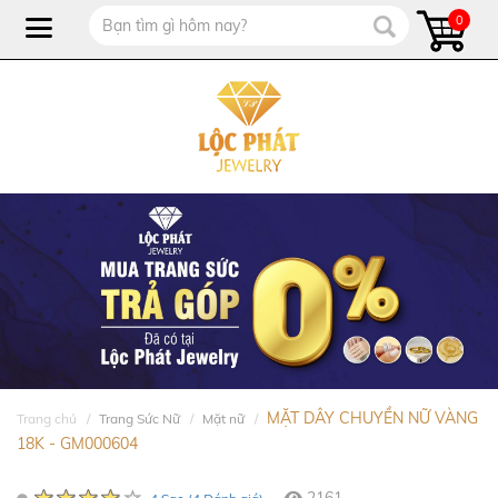
0
MẶT DÂY CHUYỀN NỮ VÀNG
Trang chủ
Trang Sức Nữ
Mặt nữ
18K - GM000604