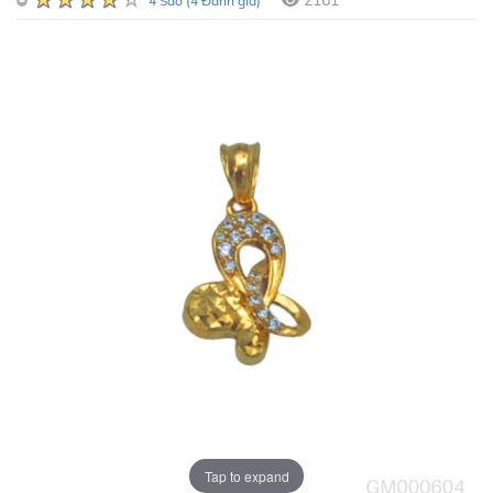
2161
4 Sao (4 Đánh giá)
Tap to expand