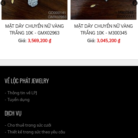
MẶT DÂY CHUYỀN NỮ VÀNG
MẶT DÂY CHUYỀN NỮ VÀNG
TRẮNG 10K - GMX02963
TRẮNG 10K - M300345
Giá:
3,569,200 ₫
Giá:
3,045,200 ₫
VỀ LỘC PHÁT JEWELRY
- Thông tin về LPJ
- Tuyển dụng
DỊCH VỤ
- Cho thuê trang sức cưới
- Thiết kế trang sức theo yêu cầu