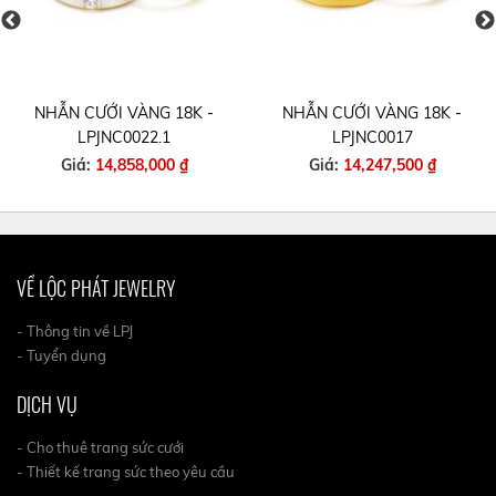
NHẪN CƯỚI VÀNG 18K -
NHẪN CƯỚI VÀNG 18K -
LPJNC0022.1
LPJNC0017
Giá:
14,858,000 ₫
Giá:
14,247,500 ₫
VỀ LỘC PHÁT JEWELRY
- Thông tin về LPJ
- Tuyển dụng
DỊCH VỤ
- Cho thuê trang sức cưới
- Thiết kế trang sức theo yêu cầu