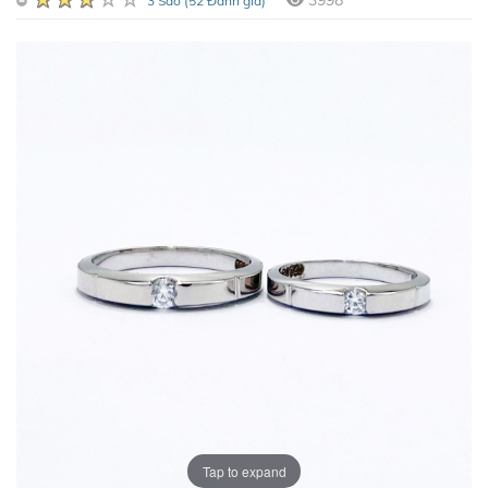
3998
3 Sao (52 Đánh giá)
Tap to expand