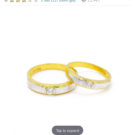
11545
3 Sao (117 Đánh giá)
Tap to expand