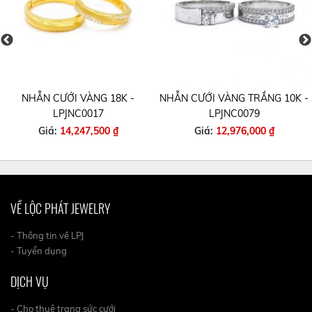
NHẪN CƯỚI VÀNG 18K -
NHẪN CƯỚI VÀNG TRẮNG 10K -
LPJNC0017
LPJNC0079
Giá:
14,247,500 ₫
Giá:
12,976,000 ₫
VỀ LỘC PHÁT JEWELRY
- Thông tin về LPJ
- Tuyển dụng
DỊCH VỤ
- Cho thuê trang sức cưới