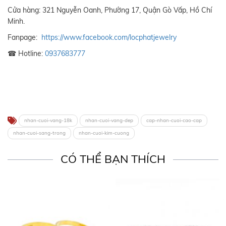
Cửa hàng: 321 Nguyễn Oanh, Phường 17, Quận Gò Vấp, Hồ Chí
Minh.
Fanpage:
https://www.facebook.com/locphatjewelry
☎ Hotline:
0937683777
nhan-cuoi-vang-18k
nhan-cuoi-vang-dep
cap-nhan-cuoi-cao-cap
nhan-cuoi-sang-trong
nhan-cuoi-kim-cuong
CÓ THỂ BẠN THÍCH