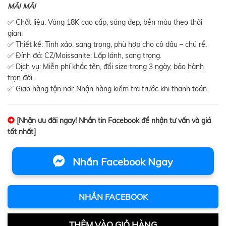
MÃI MÃI
✅ Chất liệu: Vàng 18K cao cấp, sáng đẹp, bền màu theo thời
gian.
✅ Thiết kế: Tinh xảo, sang trọng, phù hợp cho cô dâu – chú rể.
✅ Đính đá: CZ/Moissanite: Lấp lánh, sang trọng.
✅ Dịch vụ: Miễn phí khắc tên, đổi size trong 3 ngày, bảo hành
trọn đời.
✅ Giao hàng tận nơi: Nhận hàng kiểm tra trước khi thanh toán.
[Nhận ưu đãi ngay! Nhắn tin Facebook để nhận tư vấn và giá
tốt nhất]
Nhắn Facebook Ngay
NHẮN FACEBOOK
THÊM VÀO GIỎ HÀNG