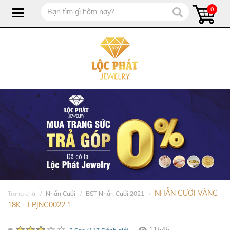
0
NHẪN CƯỚI VÀNG
Trang chủ
Nhẫn Cưới
BST Nhẫn Cưới 2021
18K - LPJNC0022.1