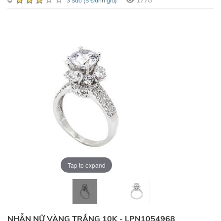
1778
3 Sao (5 Đánh giá)
Tap to expand
NHẪN NỮ VÀNG TRẮNG 10K - LPN1054968