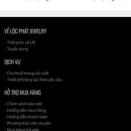
VỀ LỘC PHÁT JEWELRY
- Thông tin về LPJ
- Tuyển dụng
DỊCH VỤ
- Cho thuê trang sức cưới
- Thiết kế trang sức theo yêu cầu
HỖ TRỢ MUA HÀNG
- Chính sách bảo mật
- Hướng dẫn mua hàng
- Hướng dẫn thanh toán
- Phương thức vận chuyển
- Mua hàng trả góp