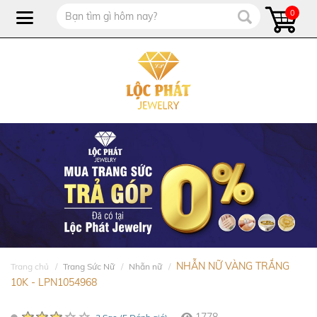
0
NHẪN NỮ VÀNG TRẮNG
Trang chủ
Trang Sức Nữ
Nhẫn nữ
10K - LPN1054968