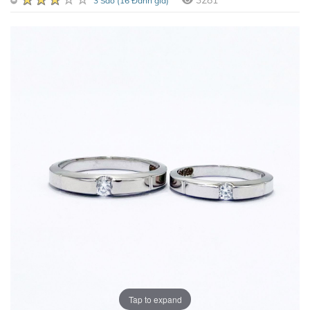
3281
3 Sao (16 Đánh giá)
Tap to expand