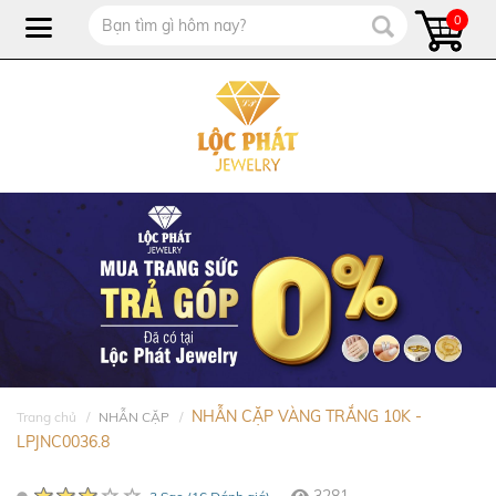
0
NHẪN CẶP VÀNG TRẮNG 10K -
Trang chủ
NHẪN CẶP
LPJNC0036.8