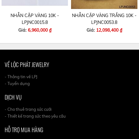
NHẪN CẶP VÀNG 10K -
NHẪN CẶP VÀNG TRẮNG 10K -
LPJNC0015.8
LPJNC0053.8
Giá:
6,960,000 ₫
Giá:
12,098,400 ₫
VỀ LỘC PHÁT JEWELRY
- Thông tin về LPJ
- Tuyển dụng
DỊCH VỤ
- Cho thuê trang sức cưới
- Thiết kế trang sức theo yêu cầu
HỖ TRỢ MUA HÀNG