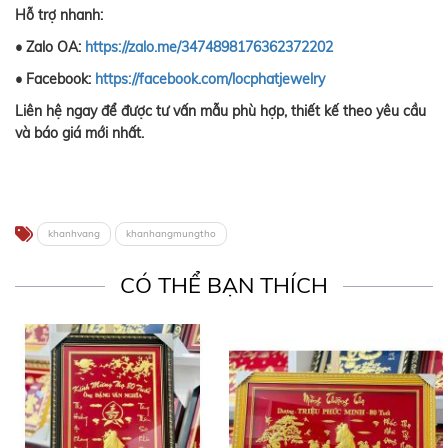
Hỗ trợ nhanh:
• Zalo OA:
https://zalo.me/3474898176362372202
• Facebook:
https://facebook.com/locphatjewelry
Liên hệ ngay để được tư vấn mẫu phù hợp, thiết kế theo yêu cầu
và báo giá mới nhất.
khanhvang
khanhangmungtho
CÓ THỂ BẠN THÍCH