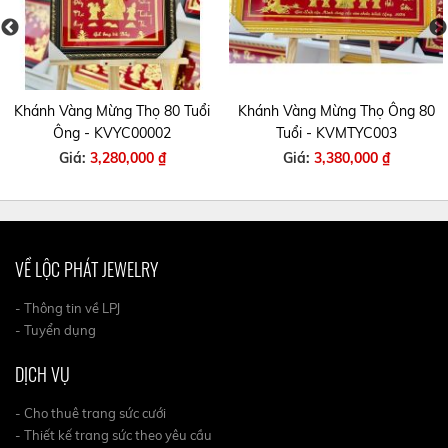
Khánh Vàng Mừng Thọ 80 Tuổi
Khánh Vàng Mừng Thọ Ông 80
Ông - KVYC00002
Tuổi - KVMTYC003
Giá:
3,280,000 ₫
Giá:
3,380,000 ₫
VỀ LỘC PHÁT JEWELRY
- Thông tin về LPJ
- Tuyển dụng
DỊCH VỤ
- Cho thuê trang sức cưới
- Thiết kế trang sức theo yêu cầu