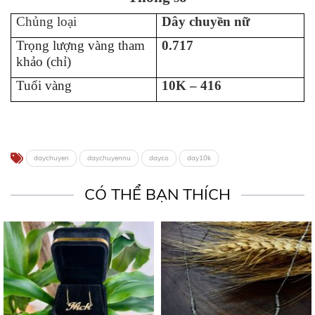
Chủng loại
Dây chuyền nữ
Trọng lượng vàng tham
0.717
khảo (chỉ)
Tuổi vàng
10K – 416
daychuyen
daychuyennu
dayco
day10k
CÓ THỂ BẠN THÍCH