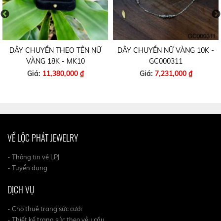
DÂY CHUYỀN THEO TÊN NỮ
DÂY CHUYỀN NỮ VÀNG 10K -
VÀNG 18K - MK10
GC000311
Giá:
11,380,000 ₫
Giá:
7,231,000 ₫
VỀ LỘC PHÁT JEWELRY
- Thông tin về LPJ
- Tuyển dụng
DỊCH VỤ
- Cho thuê trang sức cưới
- Thiết kế trang sức theo yêu cầu