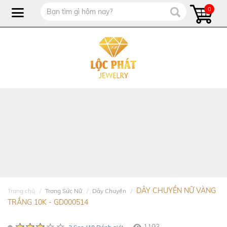
0
DÂY CHUYỀN NỮ VÀNG
Trang chủ
Trang Sức Nữ
Dây Chuyền
TRẮNG 10K - GD000514