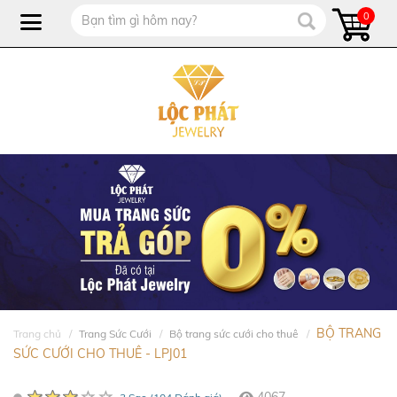
0
BỘ TRANG
Trang chủ
Trang Sức Cưới
Bộ trang sức cưới cho thuê
SỨC CƯỚI CHO THUÊ - LPJ01