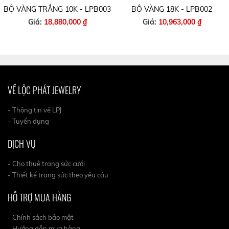
BỘ VÀNG TRẮNG 10K - LPB003
BỘ VÀNG 18K - LPB002
Giá:
18,880,000 ₫
Giá:
10,963,000 ₫
VỀ LỘC PHÁT JEWELRY
- Thông tin về LPJ
- Tuyển dụng
DỊCH VỤ
- Cho thuê trang sức cưới
- Thiết kế trang sức theo yêu cầu
HỖ TRỢ MUA HÀNG
- Chính sách bảo mật
- Hướng dẫn mua hàng