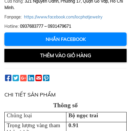
Cửa hàng:
321 Nguyễn Oanh, Phường 17, Quận Gò Vấp, Hồ Chí
Minh.
Fanpage:
https://www.facebook.com/locphatjewelry
Hotline:
0937683777 – 0931479671
NHẮN FACEBOOK
THÊM VÀO GIỎ HÀNG
CHI TIẾT SẢN PHẨM
Thông số
Chủng loại
Bộ ngọc trai
Trọng lượng vàng tham
0.91