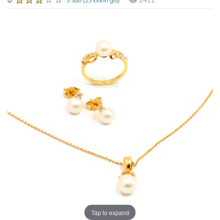
2411
3 Sao (23 Đánh giá)
Tap to expand