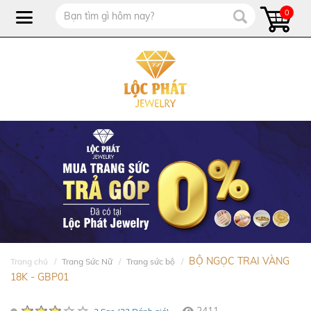
0
BỘ NGỌC TRAI VÀNG
Trang chủ
Trang Sức Nữ
Trang sức bộ
18K - GBP01